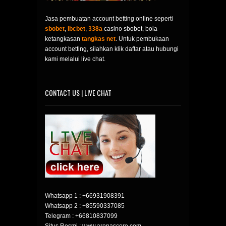
Jasa pembuatan account betting online seperti
sbobet
,
ibcbet
,
338a
casino sbobet, bola
ketangkasan
tangkas net
. Untuk pembukaan
account betting, silahkan klik daftar atau hubungi
kami melalui live chat.
CONTACT US | LIVE CHAT
Whatsapp 1 :
+66931908391
Whatsapp 2 :
+85590337085
Telegram :
+66810837099