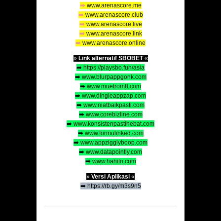
➡️
www.arenascore.me
➡️
www.arenascore.club
➡️
www.arenascore.live
➡️
www.arenascore.link
➡️
www.arenascore.online
»
Link alternatif SBOBET
«
➡️ https://playsbo.fun/asia
➡️ www.blurpappgonk.com
➡️ www.muetrom8.com
➡️ www.dingleappzap.com
➡️ www.niatbaikpasti.com
➡️ www.corebizline.com
➡️ www.konsistenpastihebat.com
➡️ www.formulinked.com
➡️ www.appzigglyboop.com
➡️ www.datapointly.com
➡️ www.hahito.com
»
Versi Aplikasi
«
➡️
https://rb.gy/m3s9n5