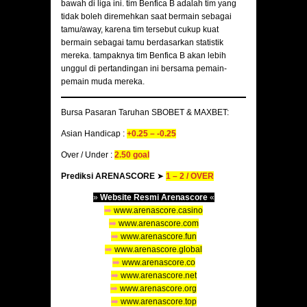
bawah di liga ini. tim Benfica B adalah tim yang
tidak boleh diremehkan saat bermain sebagai
tamu/away, karena tim tersebut cukup kuat
bermain sebagai tamu berdasarkan statistik
mereka. tampaknya tim Benfica B akan lebih
unggul di pertandingan ini bersama pemain-
pemain muda mereka.
Bursa Pasaran Taruhan SBOBET & MAXBET:
Asian Handicap :
+0.25 – -0.25
Over / Under :
2.50 goal
Prediksi ARENASCORE
➤
1 – 2 /
OVER
»
Website Resmi Arenascore
«
➡️
www.arenascore.casino
➡️
www.arenascore.com
➡️
www.arenascore.fun
➡️
www.arenascore.global
➡️
www.arenascore.co
➡️
www.arenascore.net
➡️
www.arenascore.org
➡️
www.arenascore.top