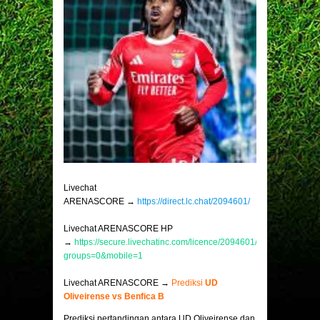
Livechat
ARENASCORE →
https://direct.lc.chat/2094601/
Livechat ARENASCORE HP
→
https://secure.livechatinc.com/licence/2094601/v2/open_chat.c
groups=0&mobile=1
Livechat ARENASCORE →
Prediksi
UD
Oliveirense vs Benfica B
Prediksi pertandingan antara UD Oliveirense dan