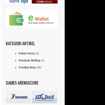
KATEGORI ARTIKEL
Kabar Arena
(3)
Panduan Betting
(4)
Prediksi Bola
(98)
GAMES ARENASCORE