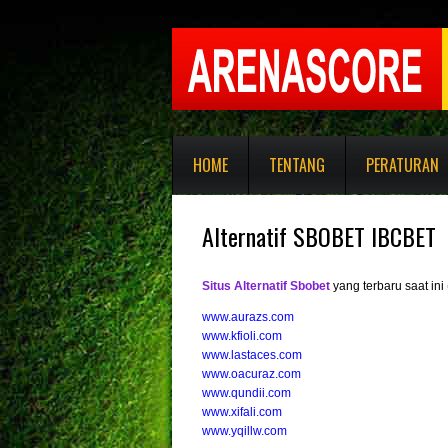
HOME
TENTANG
PERATURAN
Alternatif SBOBET IBCBET
Situs Alternatif Sbobet
yang terbaru saat ini
www.aurazs.com
www.kfioli.com
www.lastaces.com
www.oacuraz.com
www.qundii.com
www.xifali.com
www.yqillw.com