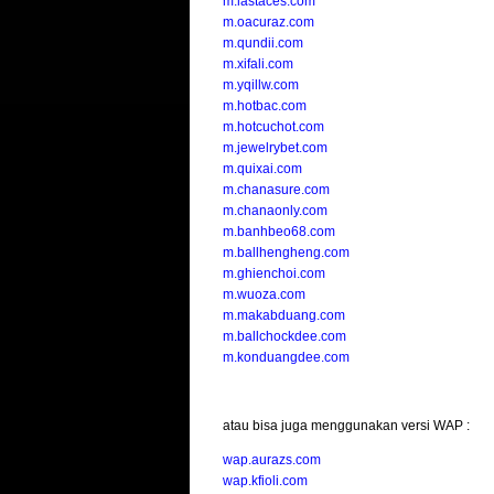
m.lastaces.com
m.oacuraz.com
m.qundii.com
m.xifali.com
m.yqillw.com
m.hotbac.com
m.hotcuchot.com
m.jewelrybet.com
m.quixai.com
m.chanasure.com
m.chanaonly.com
m.banhbeo68.com
m.ballhengheng.com
m.ghienchoi.com
m.wuoza.com
m.makabduang.com
m.ballchockdee.com
m.konduangdee.com
atau bisa juga menggunakan versi WAP :
wap.aurazs.com
wap.kfioli.com