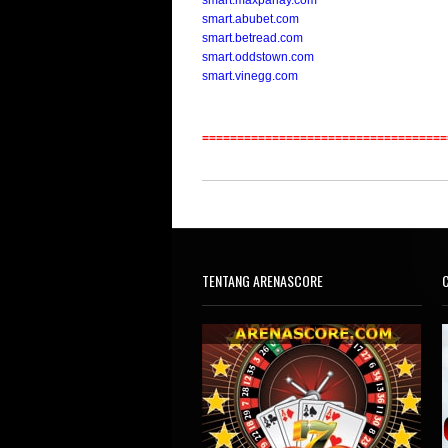
smart.maxparlay.com
smart.abubet.com
smart.betread.com
smart.oddstown.com
smart.vinegg.com
===================================
TENTANG ARENASCORE
C