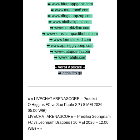
➡️
www.blurpappgonk.com
➡️
www.muetrom8.com
➡️
www.dingleappzap.com
➡️
www.niatbaikpasti.com
➡️
www.corebizline.com
➡️
www.konsistenpastihebat.com
➡️
www.formulinked.com
➡️
www.appzigglyboop.com
➡️
www.datapointly.com
➡️
www.hahito.com
»
Versi Aplikasi
«
➡️
https://rb.gy
« «
LIVECHAT ARENASCORE – Prediksi
O’Higgins FC vs Sao Paulo SP ( 8 MEI 2026 –
05.00 WIB)
LIVECHAT ARENASCORE – Prediksi Seongnam
FC vs Jeonnam Dragons ( 10 MEI 2026 – 12.00
WIB)
» »