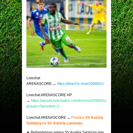
Livechat
ARENASCORE →
https://direct.lc.chat/2094601/
Livechat ARENASCORE HP
→
https://secure.livechatinc.com/licence/2094601/v2/open_chat.c
groups=0&mobile=1
Livechat ARENASCORE →
Prediksi
SV Austria
Salzburg vs SC Austria Lustenau
★ Pertandingan antara SV Austria Salzburg dan