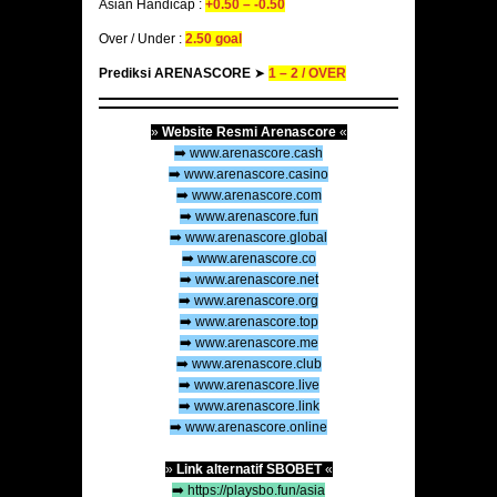
Asian Handicap :
+0.50 – -0.50
Over / Under :
2.50 goal
Prediksi ARENASCORE
➤
1 – 2 /
OVER
»
Website Resmi Arenascore
«
➡️
www.arenascore.cash
➡️
www.arenascore.casino
➡️
www.arenascore.com
➡️
www.arenascore.fun
➡️
www.arenascore.global
➡️
www.arenascore.co
➡️
www.arenascore.net
➡️
www.arenascore.org
➡️
www.arenascore.top
➡️
www.arenascore.me
➡️
www.arenascore.club
➡️
www.arenascore.live
➡️
www.arenascore.link
➡️
www.arenascore.online
»
Link alternatif SBOBET
«
➡️
https://playsbo.fun/asia