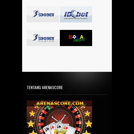
TENTANG ARENASCORE