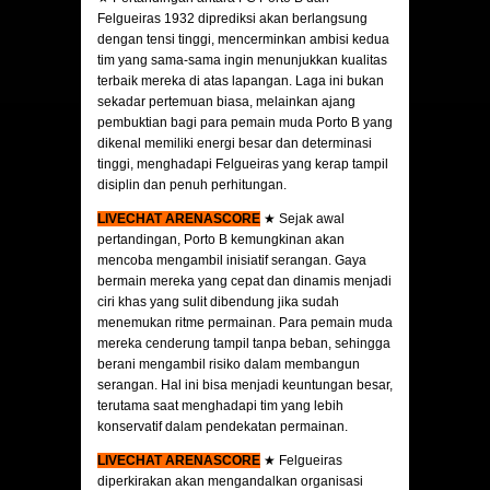
Felgueiras 1932 diprediksi akan berlangsung
dengan tensi tinggi, mencerminkan ambisi kedua
tim yang sama-sama ingin menunjukkan kualitas
terbaik mereka di atas lapangan. Laga ini bukan
sekadar pertemuan biasa, melainkan ajang
pembuktian bagi para pemain muda Porto B yang
dikenal memiliki energi besar dan determinasi
tinggi, menghadapi Felgueiras yang kerap tampil
disiplin dan penuh perhitungan.
LIVECHAT ARENASCORE
★ Sejak awal
pertandingan, Porto B kemungkinan akan
mencoba mengambil inisiatif serangan. Gaya
bermain mereka yang cepat dan dinamis menjadi
ciri khas yang sulit dibendung jika sudah
menemukan ritme permainan. Para pemain muda
mereka cenderung tampil tanpa beban, sehingga
berani mengambil risiko dalam membangun
serangan. Hal ini bisa menjadi keuntungan besar,
terutama saat menghadapi tim yang lebih
konservatif dalam pendekatan permainan.
LIVECHAT ARENASCORE
★ Felgueiras
diperkirakan akan mengandalkan organisasi