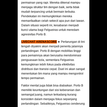
permainan yang rapi. Mereka dikenal mampu
menjaga struktur tim dengan baik, serta tidak
mudah terpancing untuk bermain terbuka.
Pendekatan ini memungkinkan mereka
memanfaatkan celah sekecil apa pun dari lawan.
Dalam situasi seperti ini, kesabaran menjadi
kunci utama bagi Felgueiras untuk meredam
agresivitas Porto B.
LIVECHAT ARENASCORE
★ Pertarungan di lini
tengah diyakini akan menjadi penentu jalannya
pertandingan. Porto B dengan mobilitas tinggi
para pemainnya akan berusaha mendominasi
penguasaan bola, sementara Felgueiras
kemungkinan lebih fokus pada efektivitas
distribusi dan transisi cepat. Duel ini akan sangat
menentukan tim mana yang mampu mengontrol
tempo permainan.
Faktor mental juga tidak bisa diabaikan. Porto B
memiliki keuntungan dari sisi keberanian dan
semangat juang, namun terkadang kurang
konsisten dalam menjaga fokus sepanjang
pertandingan. Sebaliknya, Felgueiras cenderung