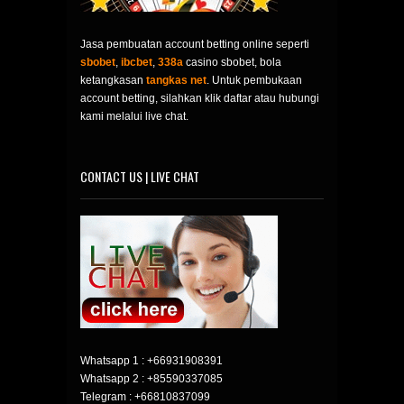
Jasa pembuatan account betting online seperti
sbobet
,
ibcbet
,
338a
casino sbobet, bola
ketangkasan
tangkas net
. Untuk pembukaan
account betting, silahkan klik daftar atau hubungi
kami melalui live chat.
CONTACT US | LIVE CHAT
Whatsapp 1 :
+66931908391
Whatsapp 2 :
+85590337085
Telegram :
+66810837099