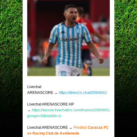
Livechat
ARENASCORE →
https://direct.lc.chat/2094601/
Livechat ARENASCORE HP
→
https://secure.livechatinc.com/licence/2094601/v2/open_chat.c
groups=0&mobile=1
Livechat ARENASCORE →
Prediksi
Caracas FC
vs Racing Club de Avellaneda