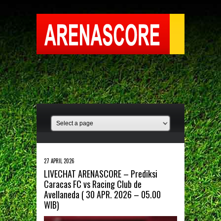
27 APRIL 2026
LIVECHAT ARENASCORE – Prediksi
Caracas FC vs Racing Club de
Avellaneda ( 30 APR. 2026 – 05.00
WIB)