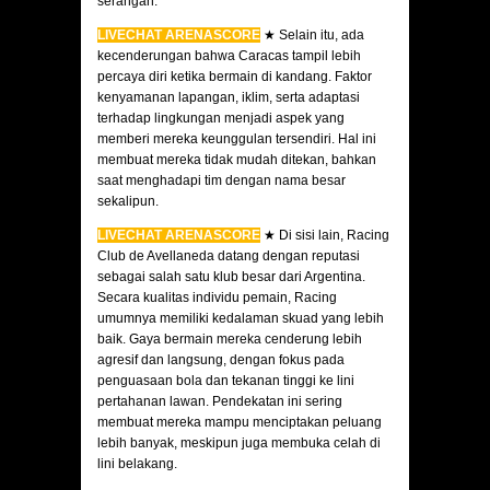
serangan.
LIVECHAT ARENASCORE
★ Selain itu, ada
kecenderungan bahwa Caracas tampil lebih
percaya diri ketika bermain di kandang. Faktor
kenyamanan lapangan, iklim, serta adaptasi
terhadap lingkungan menjadi aspek yang
memberi mereka keunggulan tersendiri. Hal ini
membuat mereka tidak mudah ditekan, bahkan
saat menghadapi tim dengan nama besar
sekalipun.
LIVECHAT ARENASCORE
★ Di sisi lain, Racing
Club de Avellaneda datang dengan reputasi
sebagai salah satu klub besar dari Argentina.
Secara kualitas individu pemain, Racing
umumnya memiliki kedalaman skuad yang lebih
baik. Gaya bermain mereka cenderung lebih
agresif dan langsung, dengan fokus pada
penguasaan bola dan tekanan tinggi ke lini
pertahanan lawan. Pendekatan ini sering
membuat mereka mampu menciptakan peluang
lebih banyak, meskipun juga membuka celah di
lini belakang.