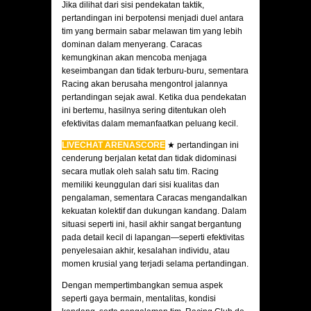
Jika dilihat dari sisi pendekatan taktik,
pertandingan ini berpotensi menjadi duel antara
tim yang bermain sabar melawan tim yang lebih
dominan dalam menyerang. Caracas
kemungkinan akan mencoba menjaga
keseimbangan dan tidak terburu-buru, sementara
Racing akan berusaha mengontrol jalannya
pertandingan sejak awal. Ketika dua pendekatan
ini bertemu, hasilnya sering ditentukan oleh
efektivitas dalam memanfaatkan peluang kecil.
LIVECHAT ARENASCORE
★ pertandingan ini
cenderung berjalan ketat dan tidak didominasi
secara mutlak oleh salah satu tim. Racing
memiliki keunggulan dari sisi kualitas dan
pengalaman, sementara Caracas mengandalkan
kekuatan kolektif dan dukungan kandang. Dalam
situasi seperti ini, hasil akhir sangat bergantung
pada detail kecil di lapangan—seperti efektivitas
penyelesaian akhir, kesalahan individu, atau
momen krusial yang terjadi selama pertandingan.
Dengan mempertimbangkan semua aspek
seperti gaya bermain, mentalitas, kondisi