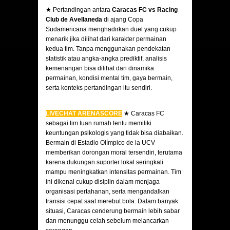
★ Pertandingan antara
Caracas FC vs Racing
Club de Avellaneda
di ajang Copa
Sudamericana menghadirkan duel yang cukup
menarik jika dilihat dari karakter permainan
kedua tim. Tanpa menggunakan pendekatan
statistik atau angka-angka prediktif, analisis
kemenangan bisa dilihat dari dinamika
permainan, kondisi mental tim, gaya bermain,
serta konteks pertandingan itu sendiri.
LIVECHAT ARENASCORE
★ Caracas FC
sebagai tim tuan rumah tentu memiliki
keuntungan psikologis yang tidak bisa diabaikan.
Bermain di Estadio Olímpico de la UCV
memberikan dorongan moral tersendiri, terutama
karena dukungan suporter lokal seringkali
mampu meningkatkan intensitas permainan. Tim
ini dikenal cukup disiplin dalam menjaga
organisasi pertahanan, serta mengandalkan
transisi cepat saat merebut bola. Dalam banyak
situasi, Caracas cenderung bermain lebih sabar
dan menunggu celah sebelum melancarkan