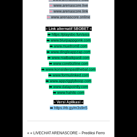
➡️
www.arenascore.live
➡️
www.arenascore.link
➡️
www.arenascore.online
»
Link alternatif SBOBET
«
➡️
https://playsbo.fun/asia
➡️
www.blurpappgonk.com
➡️
www.muetrom8.com
➡️
www.dingleappzap.com
➡️
www.niatbaikpasti.com
➡️
www.corebizline.com
➡️
www.konsistenpastihebat.com
➡️
www.formulinked.com
➡️
www.appzigglyboop.com
➡️
www.datapointly.com
➡️
www.hahito.com
»
Versi Aplikasi
«
➡️
https://rb.gy/m3s9n5
« «
LIVECHAT ARENASCORE – Prediksi Ferro