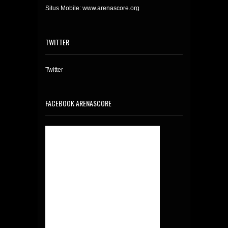
Situs Mobile: www.arenascore.org
TWITTER
Twitter
FACEBOOK ARENASCORE