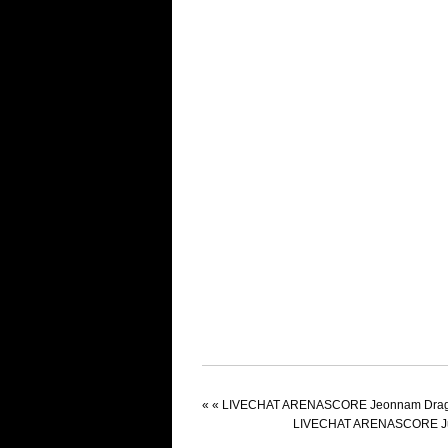
« «
LIVECHAT ARENASCORE Jeonnam Dragons
LIVECHAT ARENASCORE Junior