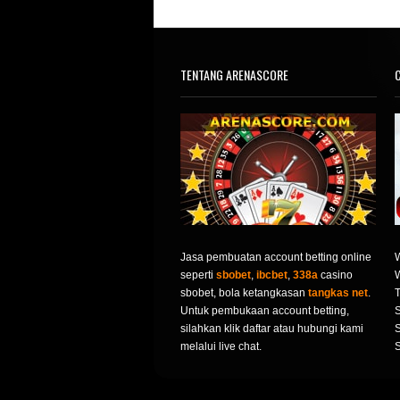
TENTANG ARENASCORE
C
Jasa pembuatan account betting online
seperti
sbobet
,
ibcbet
,
338a
casino
sbobet, bola ketangkasan
tangkas net
.
T
Untuk pembukaan account betting,
S
silahkan klik daftar atau hubungi kami
S
melalui live chat.
S