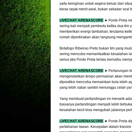
yaitu keinginan untuk segera keluar dari sit
keras sejak menit awal, bukan sekadar soal t
LIVECHAT ARENASCORE
★ Ponte Preta me
sering kali menjadi pembeda ketika dua tim 
memberikan energi tambahan, terutama ketik
rumah diperkirakan akan langsung mengambil
Botafogo Ribeirao Preto bukan tim yang mud
sering mencoba memanfaatkan kesalahan lawa
serius jika Ponte Preta terlalu bernafsu me
LIVECHAT ARENASCORE
★ Pertarungan li
mengendalikan tempo permainan akan memili
diprediksi mencoba memainkan bola lebih ag
yang lebih sabar sambil menunggu celah ya
Yang membuat pertandingan ini menarik adala
biasanya pertandingan menjadi lebih terbuka
kesalahan kecil bisa mengubah jalannya pert
LIVECHAT ARENASCORE
★ Ponte Preta d
pertahanan lawan. Kecepatan dalam transis