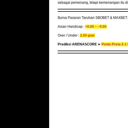
sebagai pemenang, tetapi kemenangan itu di
Bursa Pasaran Taruhan SBOBET & MAXBET:
Asian Handicap :
+0.00 –
–
0.00
Over / Under :
2.00 goal
Prediksi ARENASCORE
➤
Ponte Preta 2-1