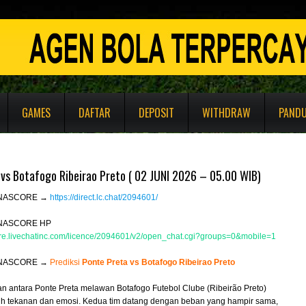
GAMES
DAFTAR
DEPOSIT
WITHDRAW
PAND
s Botafogo Ribeirao Preto ( 02 JUNI 2026 – 05.00 WIB)
RENASCORE →
https://direct.lc.chat/2094601/
ENASCORE HP
cure.livechatinc.com/licence/2094601/v2/open_chat.cgi?groups=0&mobile=1
RENASCORE →
Prediksi
Ponte Preta vs Botafogo Ribeirao Preto
n antara Ponte Preta melawan Botafogo Futebol Clube (Ribeirão Preto)
nuh tekanan dan emosi. Kedua tim datang dengan beban yang hampir sama,