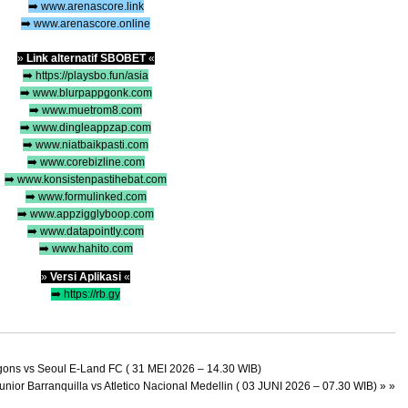
➡️
www.arenascore.link
➡️
www.arenascore.online
»
Link alternatif SBOBET
«
➡️
https://playsbo.fun/asia
➡️
www.blurpappgonk.com
➡️
www.muetrom8.com
➡️
www.dingleappzap.com
➡️
www.niatbaikpasti.com
➡️
www.corebizline.com
➡️
www.konsistenpastihebat.com
➡️
www.formulinked.com
➡️
www.appzigglyboop.com
➡️
www.datapointly.com
➡️
www.hahito.com
»
Versi Aplikasi
«
➡️
https://rb.gy
 vs Seoul E-Land FC ( 31 MEI 2026 – 14.30 WIB)
 Barranquilla vs Atletico Nacional Medellin ( 03 JUNI 2026 – 07.30 WIB)
» »