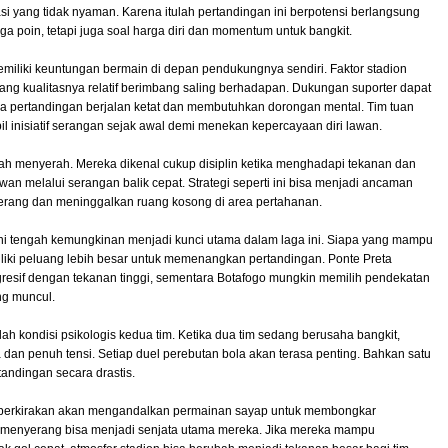
uasi yang tidak nyaman. Karena itulah pertandingan ini berpotensi berlangsung
iga poin, tetapi juga soal harga diri dan momentum untuk bangkit.
miliki keuntungan bermain di depan pendukungnya sendiri. Faktor stadion
yang kualitasnya relatif berimbang saling berhadapan. Dukungan suporter dapat
a pertandingan berjalan ketat dan membutuhkan dorongan mental. Tim tuan
 inisiatif serangan sejak awal demi menekan kepercayaan diri lawan.
ah menyerah. Mereka dikenal cukup disiplin ketika menghadapi tekanan dan
n melalui serangan balik cepat. Strategi seperti ini bisa menjadi ancaman
nyerang dan meninggalkan ruang kosong di area pertahanan.
ni tengah kemungkinan menjadi kunci utama dalam laga ini. Siapa yang mampu
ki peluang lebih besar untuk memenangkan pertandingan. Ponte Preta
resif dengan tekanan tinggi, sementara Botafogo mungkin memilih pendekatan
ng muncul.
h kondisi psikologis kedua tim. Ketika dua tim sedang berusaha bangkit,
 dan penuh tensi. Setiap duel perebutan bola akan terasa penting. Bahkan satu
andingan secara drastis.
iperkirakan akan mengandalkan permainan sayap untuk membongkar
i menyerang bisa menjadi senjata utama mereka. Jika mereka mampu