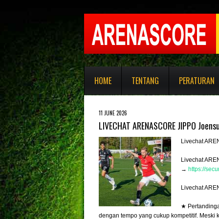
HOME
TENTANG
PERATURAN
11 JUNE 2026
LIVECHAT ARENASCORE JIPPO Joensuu
Livechat A
Livechat AR
→
https://se
Livechat A
★ Pertandinga
dengan tempo yang cukup kompetitif. Meski 