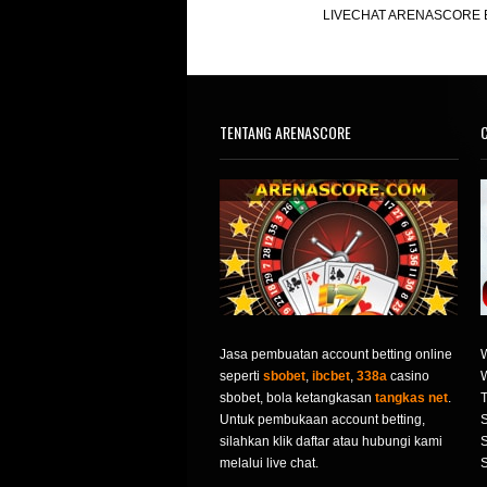
LIVECHAT ARENASCORE Botaf
TENTANG ARENASCORE
C
Jasa pembuatan account betting online
seperti
sbobet
,
ibcbet
,
338a
casino
sbobet, bola ketangkasan
tangkas net
.
T
Untuk pembukaan account betting,
S
silahkan klik daftar atau hubungi kami
S
melalui live chat.
S