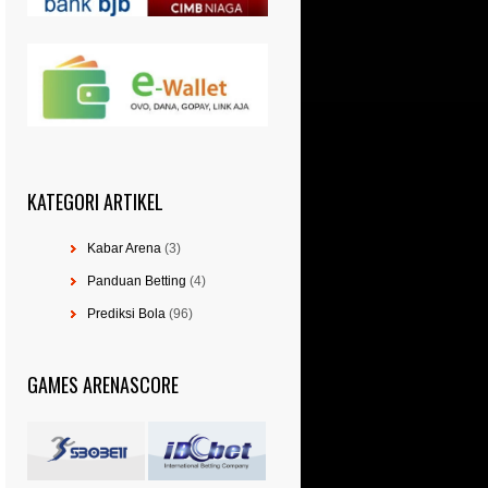
KATEGORI ARTIKEL
Kabar Arena
(3)
Panduan Betting
(4)
Prediksi Bola
(96)
GAMES ARENASCORE