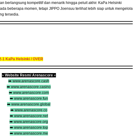
an berlangsung kompetitif dan menarik hingga peluit akhir. KaPa Helsinki
 beberapa momen, tetapi JIPPO Joensuu terlihat lebih siap untuk mengelola
g tersedia.
-1 KaPa Helsinki
/
OVER
»
Website Resmi Arenascore
«
➡️
www.arenascore.cash
➡️
www.arenascore.casino
➡️
www.arenascore.com
➡️
www.arenascore.fun
➡️
www.arenascore.global
➡️
www.arenascore.co
➡️
www.arenascore.net
➡️
www.arenascore.org
➡️
www.arenascore.top
➡️
www.arenascore.me