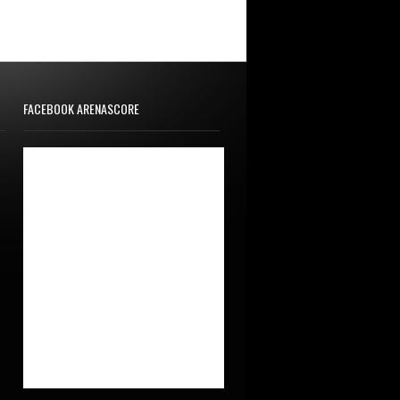
FACEBOOK ARENASCORE