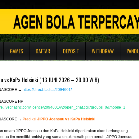
GAMES
DAFTAR
DEPOSIT
WITHDRAW
PAND
 vs KaPa Helsinki ( 13 JUNI 2026 – 20.00 WIB)
RENASCORE →
https://direct.lc.chat/2094601/
ENASCORE HP
cure.livechatinc.com/licence/2094601/v2/open_chat.cgi?groups=0&mobile=1
RENASCORE →
Prediksi
JIPPO Joensuu vs KaPa Helsinki
n antara JIPPO Joensuu dan KaPa Helsinki diperkirakan akan berlangsung
kedua tim memiliki ambisi yang sama untuk meraih poin penuh, JIPPO Joensuu