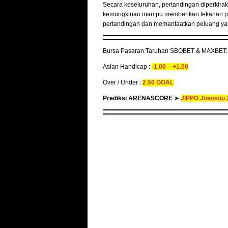
Secara keseluruhan, pertandingan diperkirak
kemungkinan mampu memberikan tekanan pada
pertandingan dan memanfaatkan peluang yan
Bursa Pasaran Taruhan SBOBET & MAXBET:
Asian Handicap :
-1.00 –
+1.00
Over / Under :
2.50 GOAL
Prediksi ARENASCORE
➤
JIPPO Joensuu 2