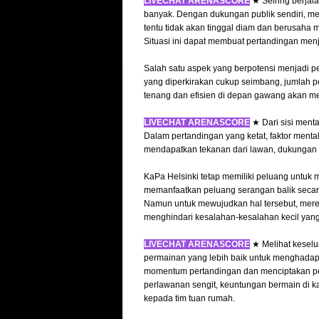
LIVECHAT ARENASCORE
★ Seiring berjala
banyak. Dengan dukungan publik sendiri, m
tentu tidak akan tinggal diam dan berusaha
Situasi ini dapat membuat pertandingan menj
Salah satu aspek yang berpotensi menjadi 
yang diperkirakan cukup seimbang, jumlah pe
tenang dan efisien di depan gawang akan mem
LIVECHAT ARENASCORE
★ Dari sisi menta
Dalam pertandingan yang ketat, faktor ment
mendapatkan tekanan dari lawan, dukungan 
KaPa Helsinki tetap memiliki peluang untuk
memanfaatkan peluang serangan balik secara
Namun untuk mewujudkan hal tersebut, mer
menghindari kesalahan-kesalahan kecil yang
LIVECHAT ARENASCORE
★ Melihat keselu
permainan yang lebih baik untuk menghadap
momentum pertandingan dan menciptakan pe
perlawanan sengit, keuntungan bermain di k
kepada tim tuan rumah.