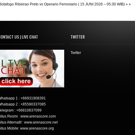
ogo Ribeirao Preto vs Operario Ferroviario ( 15 JUNI 2026 – 05.00 WIB)
» »
ONTACT US | LIVE CHAT
TWITTER
Twitter
Whatsapp 1 :
+66931908391
Whatsapp 2 :
+85590337085
elegram :
+66810837099
itus Resmi : www.arenascore.com
itus Alternatif : www.arenascore.net
itus Mobile: www.arenascore.org