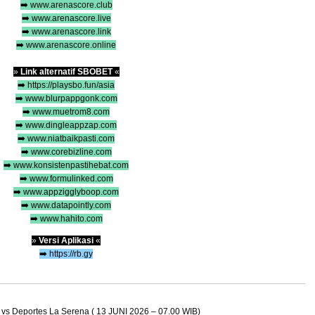
➡️
www.arenascore.club
➡️
www.arenascore.live
➡️
www.arenascore.link
➡️
www.arenascore.online
»
Link alternatif SBOBET
«
➡️
https://playsbo.fun/asia
➡️
www.blurpappgonk.com
➡️
www.muetrom8.com
➡️
www.dingleappzap.com
➡️
www.niatbaikpasti.com
➡️
www.corebizline.com
➡️
www.konsistenpastihebat.com
➡️
www.formulinked.com
➡️
www.appzigglyboop.com
➡️
www.datapointly.com
➡️
www.hahito.com
»
Versi Aplikasi
«
➡️
https://rb.gy
 Deportes La Serena ( 13 JUNI 2026 – 07.00 WIB)