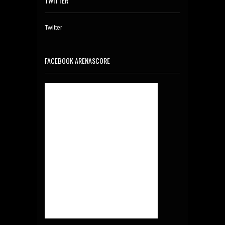
TWITTER
Twitter
FACEBOOK ARENASCORE