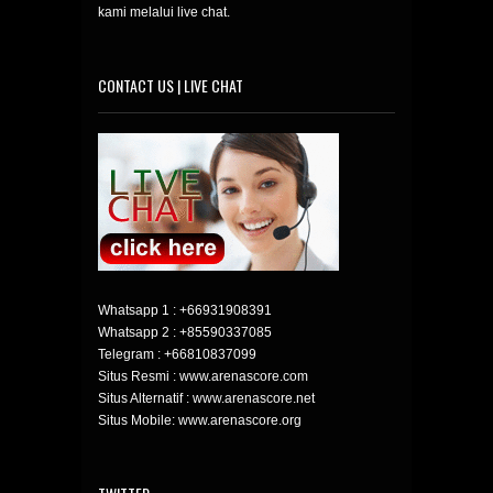
kami melalui live chat.
CONTACT US | LIVE CHAT
Whatsapp 1 :
+66931908391
Whatsapp 2 :
+85590337085
Telegram :
+66810837099
Situs Resmi : www.arenascore.com
Situs Alternatif : www.arenascore.net
Situs Mobile: www.arenascore.org