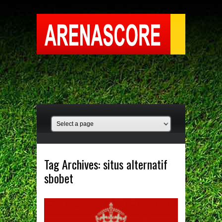
Tag Archives:
situs alternatif
sbobet