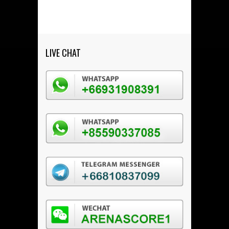
LIVE CHAT