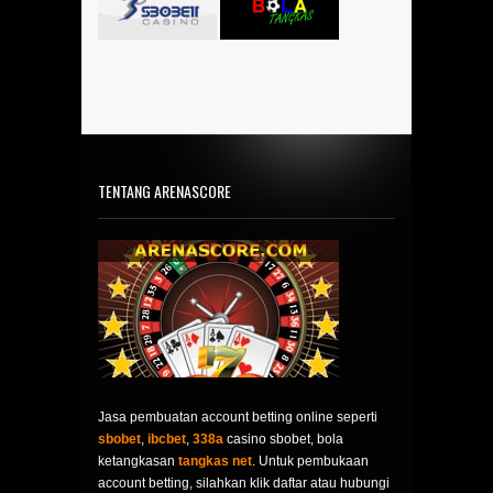
TENTANG ARENASCORE
Jasa pembuatan account betting online seperti
sbobet
,
ibcbet
,
338a
casino sbobet, bola
ketangkasan
tangkas net
. Untuk pembukaan
account betting, silahkan klik daftar atau hubungi