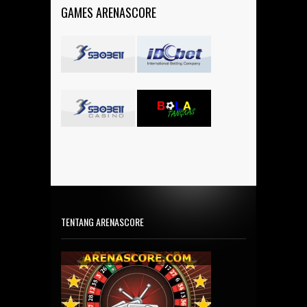
GAMES ARENASCORE
TENTANG ARENASCORE