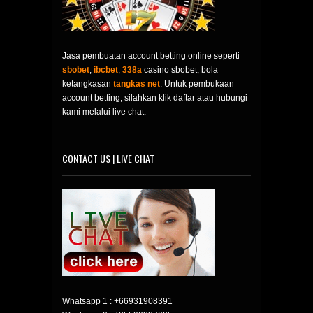
Jasa pembuatan account betting online seperti
sbobet
,
ibcbet
,
338a
casino sbobet, bola
ketangkasan
tangkas net
. Untuk pembukaan
account betting, silahkan klik daftar atau hubungi
kami melalui live chat.
CONTACT US | LIVE CHAT
Whatsapp 1 :
+66931908391