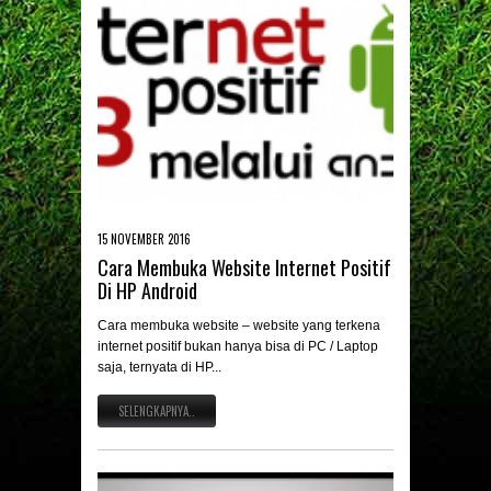
15 NOVEMBER 2016
Cara Membuka Website Internet Positif
Di HP Android
Cara membuka website – website yang terkena
internet positif bukan hanya bisa di PC / Laptop
saja, ternyata di HP...
SELENGKAPNYA..