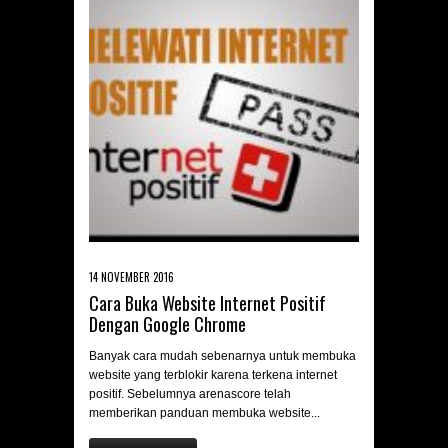
14 NOVEMBER 2016
Cara Buka Website Internet Positif
Dengan Google Chrome
Banyak cara mudah sebenarnya untuk membuka
website yang terblokir karena terkena internet
positif. Sebelumnya arenascore telah
memberikan panduan membuka website...