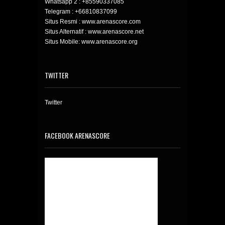
Whatsapp 2 :
+85590337085
Telegram :
+66810837099
Situs Resmi : www.arenascore.com
Situs Alternatif : www.arenascore.net
Situs Mobile: www.arenascore.org
TWITTER
Twitter
FACEBOOK ARENASCORE